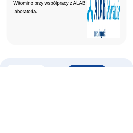
Witomino przy współpracy z ALAB
laboratoria.
Facebook
Nawigacja
Strona główna
Badania
O nas
Profilaktyka
Aktualności
Cennik
Poradnie
Ankieta
Dla Pacjenta
Godziny przyjęć